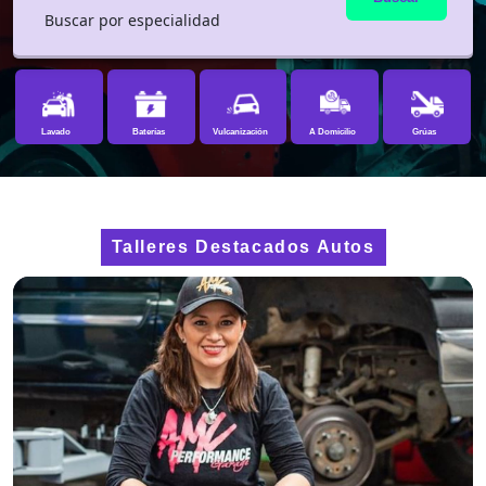
Buscar por especialidad
Lavado
Baterías
Vulcanización
A Domicilio
Grúas
Talleres Destacados Autos