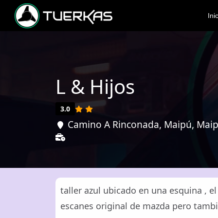
Ini
L & Hijos
3.0
Camino A Rinconada, Maipú, Maipú
taller azul ubicado en una esquina , e
escanes original de mazda pero tamb