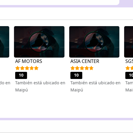
AF MOTORS
ASIA CENTER
SG
10
10
1
do en
También está ubicado en
También está ubicado en
Tam
Maipú
Maipú
Mai