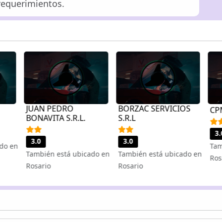
requerimientos.
JUAN PEDRO
BORZAC SERVICIOS
CP
BONAVITA S.R.L.
S.R.L
3.
3.0
3.0
do en
Tam
También está ubicado en
También está ubicado en
Ros
Rosario
Rosario