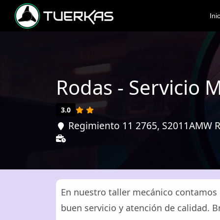
Ini
Rodas - Servicio 
3.0
Regimiento 11 2765, S2011AMW Ro
En nuestro taller mecánico contamos 
buen servicio y atención de calidad. 