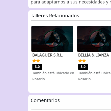
para adaptarnos a sus necesidades y 
Talleres Relacionados
 INTEGRAL
BALAGUER S.R.L.
BELLÍA & LIANZA
3.0
3.0
También está ubicado en
También está ubica
 está ubicado en
Rosario
Rosario
Comentarios