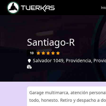
Ini
Santiago-R
10
Salvador 1049, Providencia, Provi
Garage multimarca, atención personali
todo, honesto. Retiro y despacho a do