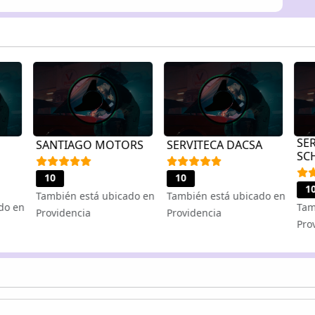
SE
SANTIAGO MOTORS
SERVITECA DACSA
SC
10
10
1
También está ubicado en
También está ubicado en
do en
Tam
Providencia
Providencia
Pro