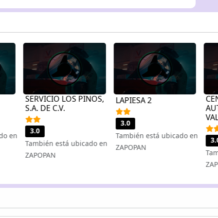
SERVICIO LOS PINOS,
CE
LAPIESA 2
S.A. DE C.V.
AU
VAL
3.0
3.0
do en
También está ubicado en
3.
También está ubicado en
ZAPOPAN
Tam
ZAPOPAN
ZA