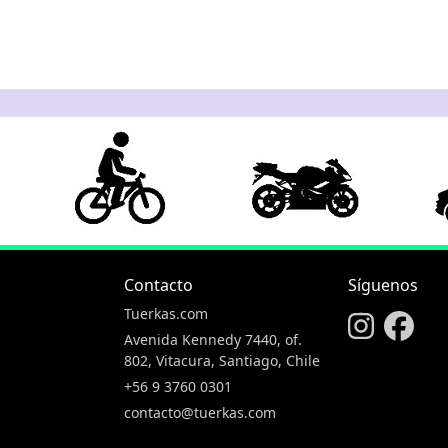
Contacto
Síguenos
Tuerkas.com
Avenida Kennedy 7440, of.
802, Vitacura, Santiago, Chile
+56 9 3760 0301
contacto@tuerkas.com