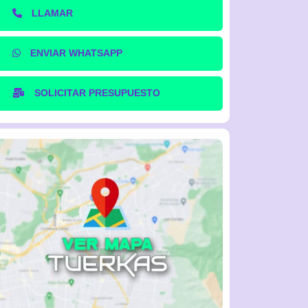
LLAMAR
ENVIAR WHATSAPP
SOLICITAR PRESUPUESTO
eugeot
Suzuki
Toyota