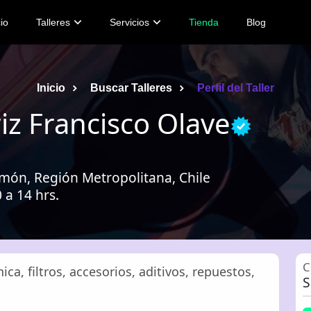
cio
Talleres
Servicios
Tienda
Blog
Inicio
Buscar Talleres
Perfil del Taller
iz Francisco Olave
món, Región Metropolitana, Chile
 a 14 hrs.
C
ca, filtros, accesorios, aditivos, repuestos,
S