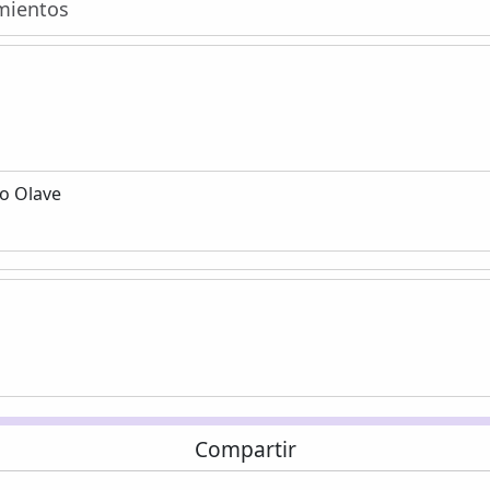
imientos
co Olave
Compartir